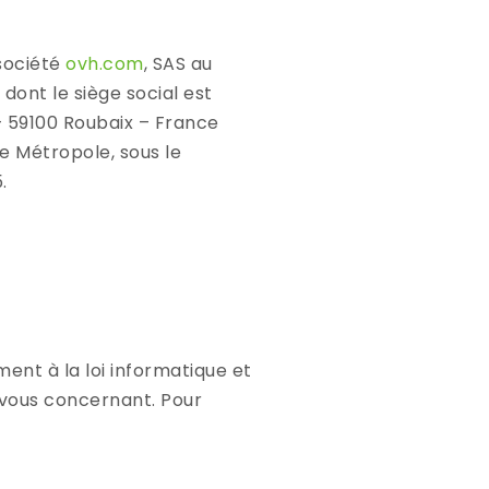
 société
ovh.com
, SAS au
 dont le siège social est
– 59100 Roubaix – France
le Métropole, sous le
.
ent à la loi informatique et
s vous concernant. Pour