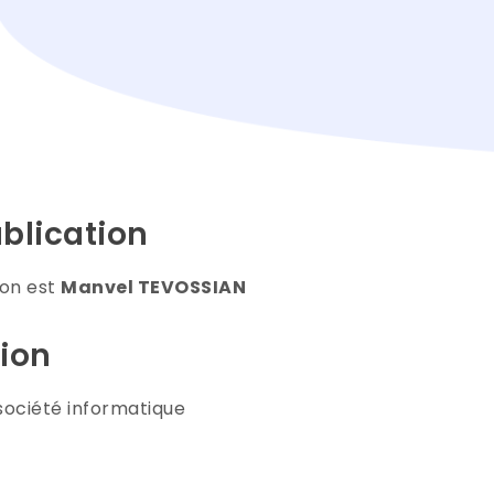
ublication
ion est
Manvel TEVOSSIAN
tion
a société informatique