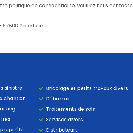
e politique de confidentialité, veuillez nous contacter
e – 67800 Bischheim
 sinistre
Bricolage et petits travaux divers
e chantier
Débarras
arking
Traitements de sols
itres
Services divers
opropriété
Distributeurs